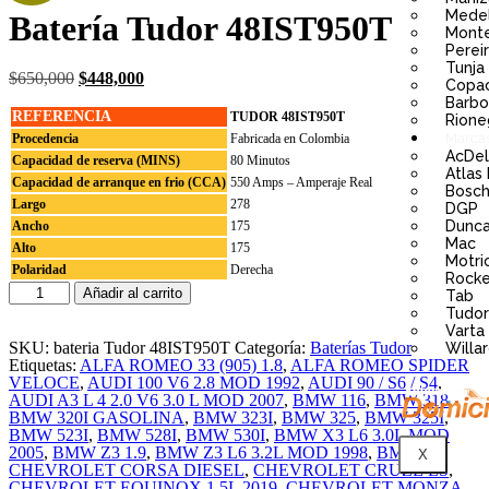
Medel
Batería Tudor 48IST950T
Monte
Perei
Tunja
$
650,000
$
448,000
Copa
Barbo
REFERENCIA
TUDOR 48IST950T
Rione
Marca
Procedencia
Fabricada en Colombia
AcDe
Capacidad de reserva (MINS)
80 Minutos
Atlas
Capacidad de arranque en frio (CCA)
550 Amps – Amperaje Real
Bosc
Largo
278
DGP
Dunc
Ancho
175
Mac
Alto
175
Motri
Polaridad
Derecha
Rocke
Añadir al carrito
Tab
Tudor
Varta
SKU:
bateria Tudor 48IST950T
Categoría:
Baterías Tudor
Willa
Etiquetas:
ALFA ROMEO 33 (905) 1.8
,
ALFA ROMEO SPIDER
VELOCE
,
AUDI 100 V6 2.8 MOD 1992
,
AUDI 90 / S6 / S4
,
AUDI A3 L 4 2.0 V6 3.0 L MOD 2007
,
BMW 116
,
BMW 318
,
BMW 320I GASOLINA
,
BMW 323I
,
BMW 325
,
BMW 325I
,
BMW 523I
,
BMW 528I
,
BMW 530I
,
BMW X3 L6 3.0L MOD
2005
,
BMW Z3 1.9
,
BMW Z3 L6 3.2L MOD 1998
,
BMW Z4
,
X
CHEVROLET CORSA DIESEL
,
CHEVROLET CRUZE LS
,
CHEVROLET EQUINOX 1.5L 2019
,
CHEVROLET MONZA