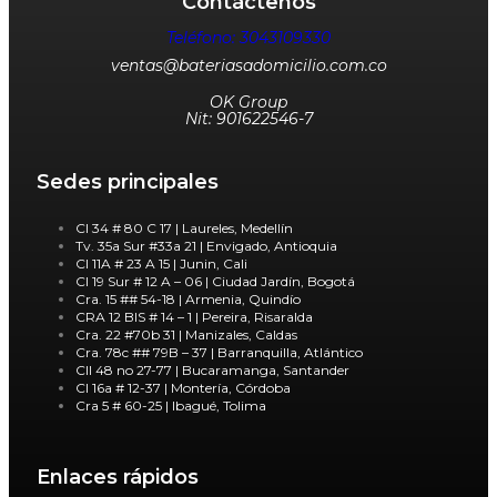
Contáctenos
Teléfono: 3043109330
ventas@bateriasadomicilio.com.co
OK Group
Nit: 901622546-7
Sedes principales
Cl 34 # 80 C 17 | Laureles, Medellín
Tv. 35a Sur #33a 21 | Envigado, Antioquia
Cl 11A # 23 A 15 | Junin, Cali
Cl 19 Sur # 12 A – 06 | Ciudad Jardín, Bogotá
Cra. 15 ## 54-18 | Armenia, Quindío
CRA 12 BIS # 14 – 1 | Pereira, Risaralda
Cra. 22 #70b 31 | Manizales, Caldas
Cra. 78c ## 79B – 37 | Barranquilla, Atlántico
Cll 48 no 27-77 | Bucaramanga, Santander
Cl 16a # 12-37 | Montería, Córdoba
Cra 5 # 60-25 | Ibagué, Tolima
Enlaces rápidos