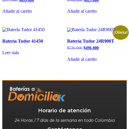
$
577,000
$
499,000
$
789,000
$
623,000
Añadir al carrito
Añadir al carrito
¡Oferta!
Batería Tudor 41450
Batería Tudor 24R900T
$
536,000
$
496,000
Leer más
Añadir al carrito
Horario de atención
24 Horas / 7 días de la semana en todo Colombia