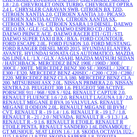
1.8 / 2.0
,
CHEVROLET ONIX TURBO
,
CHEVROLET OPTRA
2.4 L
,
CHRYSLER CARAVAN SWB
,
CITROEN BX TZD
,
CITROEN XANTIA 2.0
,
CITROEN XANTIA 3.0 / PICASO
,
CITROEN XANTIA ACTIVA
,
CITROEN XANTIA SX
,
CITROEN XM - V6
,
CITROEN XSARA 1.9 DIESEL
,
DAEWO
CIELO BX / GLE / GLX
,
DAEWO ESPERO CD / DLX
,
DAEWO PRINCE ACE
,
DAEWO RACER ETI / GTI / STI
,
DAEWO SUPER TAXI II BX / BXA
,
FORD COUNTOUR
,
FORD ESCAPE 2.0L
,
FORD FUSION 3.0
,
FORD MUSTANG
,
FORD RANGER DIESEL MOD 2015
,
HYUNDAI ELANTRA
AVANTE
,
HYUNDAI SONATA GLS AUTOMATICO
,
MAZDA
626 LINEA L / LX / GLX / ASAHI
,
MAZDA MATSURI SEDAN
/ HATCHBACK
,
MERCEDEZ BENZ 190E / 190D / 300E /
300CE / 300TE
,
MERCEDEZ BENZ 300 SE / 300SEL / 320CE /
E300 / E320
,
MERCEDEZ BENZ 420SEC / C200 / C220 / C280 /
E220
,
MERCEDEZ BENZ CLA 180
,
MERCEDEZ BENZ CLA
200
,
MITSUBISHI ASX 2.0L
,
NISSAN PRIMERA 2.0
,
NISSAN
SENTRA 2.0
,
PEUGEOT 308 1.6
,
PEUGEOT 508 ACTIVE
,
PORSCHE 911 / 968 / 928 S / 924
,
RENAULT CAPTUR 2.0
,
RENAULT FLUENCE 1.6 / 2.0
,
RENAULT LAGUNA 1.8 / 2.0
,
RENAULT MEGANE II BVA 16 VALVULAS
,
RENAULT
MEGANE II ODEON 2.0L
,
RENAULT MEGANE III BVM /
CVT
,
RENAULT R - 19 1.4 / 1.6
,
RENAULT R - 19 1.7 / 1.8
,
RENAULT R - 21 / 2.0 / NEVADA
,
RENAULT R - 9 1.3 / 1.4
,
RENAULT R - 9 1.6
,
RENAULT R ETOILE
,
RENAULT R
ETOILE PENTA
,
RENAULT SANDERO 1.6L DINAMIQUE /
GT MUSIQUE
,
SEAT LEON 1.6 / 1.8
,
SKODA OCTAVIA 1U2 -
1U5 1.9 SDI / 1.9 TDI
,
SKODA SAPERB 1.8
,
TOYOTA