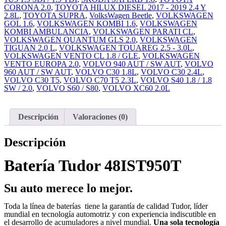
CORONA 2.0
,
TOYOTA HILUX DIESEL 2017 - 2019 2.4 Y
2.8L
,
TOYOTA SUPRA
,
VolksWagen Beetle
,
VOLKSWAGEN
GOL 1.6
,
VOLKSWAGEN KOMBI 1.6
,
VOLKSWAGEN
KOMBI AMBULANCIA
,
VOLKSWAGEN PARATI CL
,
VOLKSWAGEN QUANTUM GLS 2.0
,
VOLKSWAGEN
TIGUAN 2.0 L
,
VOLKSWAGEN TOUAREG 2.5 - 3.0L
,
VOLKSWAGEN VENTO CL 1.8 / GLE
,
VOLKSWAGEN
VENTO EUROPA 2.0
,
VOLVO 940 AUT / SW AUT
,
VOLVO
960 AUT / SW AUT
,
VOLVO C30 1.8L
,
VOLVO C30 2.4L
,
VOLVO C30 T5
,
VOLVO C70 T5 2.3L
,
VOLVO S40 1.8 / 1.8
SW / 2.0
,
VOLVO S60 / S80
,
VOLVO XC60 2.0L
Descripción
Valoraciones (0)
Descripción
Batería Tudor 48IST950T
Su auto merece lo mejor.
Toda la línea de baterías tiene la garantía de calidad Tudor, líder
mundial en tecnología automotriz y con experiencia indiscutible en
el desarrollo de acumuladores a nivel mundial.
Una sola tecnología