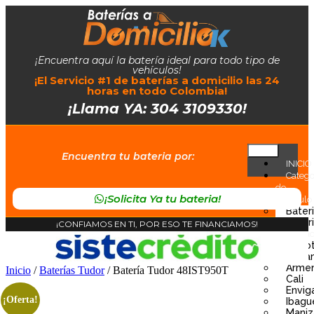
¡Encuentra aquí la batería ideal para todo tipo de
vehículos!
¡El Servicio #1 de baterías a domicilio las 24
horas en todo Colombia!
¡Llama YA: 304 3109330!
Encuentra tu bateria por:
INICIO
Catego
de
¡Solicita Ya tu bateria!
Vehiculo
Bater
Bater
¡CONFIAMOS EN TI, POR ESO TE FINANCIAMOS!
Ciuda
Bogo
Barran
Armen
Inicio
/
Baterías Tudor
/ Batería Tudor 48IST950T
Cali
Envig
¡Oferta!
Ibagu
Maniz