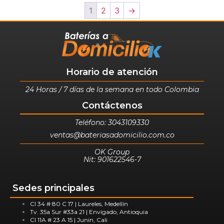
1
2
3
→
Horario de atención
24 Horas / 7 días de la semana en todo Colombia
Contáctenos
Teléfono: 3043109330
ventas@bateriasadomicilio.com.co
OK Group
Nit: 901622546-7
Sedes principales
Cl 34 # 80 C 17 | Laureles, Medellín
Tv. 35a Sur #33a 21 | Envigado, Antioquia
Cl 11A # 23 A 15 | Junin, Cali