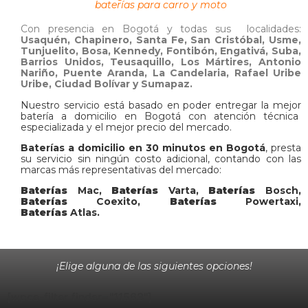
baterías para carro y moto
Con presencia en Bogotá y todas sus localidades:
Usaquén, Chapinero, Santa Fe, San Cristóbal, Usme,
Tunjuelito, Bosa, Kennedy, Fontibón, Engativá, Suba,
Barrios Unidos, Teusaquillo, Los Mártires, Antonio
Nariño, Puente Aranda, La Candelaria, Rafael Uribe
Uribe, Ciudad Bolívar y Sumapaz.
Nuestro servicio está basado en poder entregar la mejor
batería a domicilio en Bogotá con atención técnica
especializada y el mejor precio del mercado.
Baterías a domicilio en 30 minutos en Bogotá
, presta
su servicio sin ningún costo adicional, contando con las
marcas más representativas del mercado:
Baterías
Mac,
Baterías
Varta,
Baterías
Bosch,
Baterías
Coexito,
Baterías
Powertaxi,
Baterías
Atlas.
¡Elige alguna de las siguientes opciones!
[wpce-filter finder="11563"]