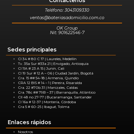
Contáctenos
Teléfono: 3043109330
ventas@bateriasadomicilio.com.co
OK Group
Nit: 901622546-7
Sedes principales
Cl 34 # 80 C 17 | Laureles, Medellín
Tv. 35a Sur #33a 21 | Envigado, Antioquia
Cl 11A # 23 A 15 | Junin, Cali
Cl 19 Sur # 12 A – 06 | Ciudad Jardín, Bogotá
Cra. 15 ## 54-18 | Armenia, Quindío
CRA 12 BIS # 14 – 1 | Pereira, Risaralda
Cra. 22 #70b 31 | Manizales, Caldas
Cra. 78c ## 79B – 37 | Barranquilla, Atlántico
Cll 48 no 27-77 | Bucaramanga, Santander
Cl 16a # 12-37 | Montería, Córdoba
Cra 5 # 60-25 | Ibagué, Tolima
Enlaces rápidos
Nosotros