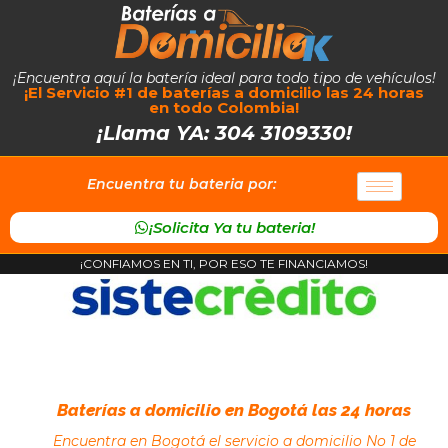
¡Encuentra aquí la batería ideal para todo tipo de vehículos!
¡El Servicio #1 de baterías a domicilio las 24 horas
en todo Colombia!
¡Llama YA: 304 3109330!
Encuentra tu bateria por:
¡Solicita Ya tu bateria!
¡CONFIAMOS EN TI, POR ESO TE FINANCIAMOS!
Baterías a domicilio en Bogotá las 24 horas
Encuentra en Bogotá el servicio a domicilio No 1 de