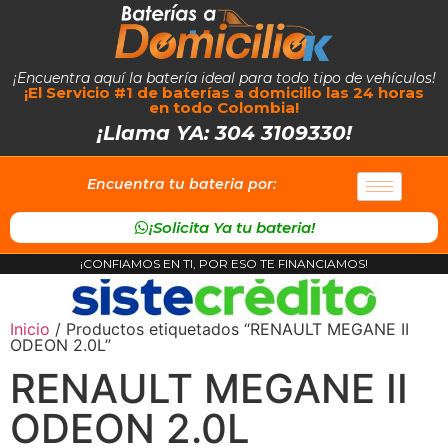
¡Encuentra aquí la batería ideal para todo tipo de vehículos!
¡El Servicio #1 de baterías a domicilio las 24 horas
en todo Colombia!
¡Llama YA: 304 3109330!
Encuentra tu bateria por:
¡Solicita Ya tu bateria!
¡CONFIAMOS EN TI, POR ESO TE FINANCIAMOS!
Inicio
/ Productos etiquetados “RENAULT MEGANE II
ODEON 2.0L”
RENAULT MEGANE II
ODEON 2.0L