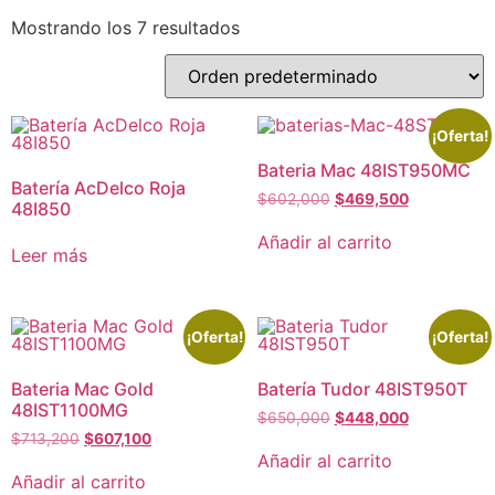
Mostrando los 7 resultados
¡Oferta!
Bateria Mac 48IST950MC
Batería AcDelco Roja
$
602,000
$
469,500
48I850
Añadir al carrito
Leer más
¡Oferta!
¡Oferta!
Bateria Mac Gold
Batería Tudor 48IST950T
48IST1100MG
$
650,000
$
448,000
$
713,200
$
607,100
Añadir al carrito
Añadir al carrito