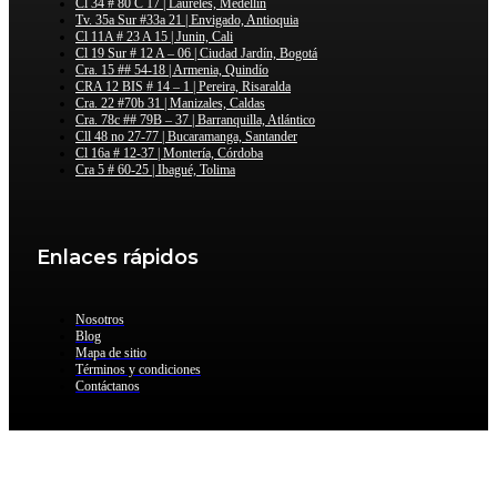
Cl 34 # 80 C 17 | Laureles, Medellín
Tv. 35a Sur #33a 21 | Envigado, Antioquia
Cl 11A # 23 A 15 | Junin, Cali
Cl 19 Sur # 12 A – 06 | Ciudad Jardín, Bogotá
Cra. 15 ## 54-18 | Armenia, Quindío
CRA 12 BIS # 14 – 1 | Pereira, Risaralda
Cra. 22 #70b 31 | Manizales, Caldas
Cra. 78c ## 79B – 37 | Barranquilla, Atlántico
Cll 48 no 27-77 | Bucaramanga, Santander
Cl 16a # 12-37 | Montería, Córdoba
Cra 5 # 60-25 | Ibagué, Tolima
Enlaces rápidos
Nosotros
Blog
Mapa de sitio
Términos y condiciones
Contáctanos