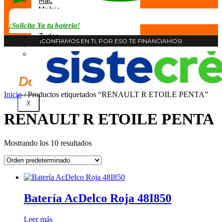
Mac
Motrio
Rocket
¡Solicita Ya tu bateria!
Tab
Tudor
¡CONFIAMOS EN TI, POR ESO TE FINANCIAMOS!
Varta
Willard
Inicio
/ Productos etiquetados “RENAULT R ETOILE PENTA”
X
RENAULT R ETOILE PENTA
Mostrando los 10 resultados
Batería AcDelco Roja 48I850
Leer más