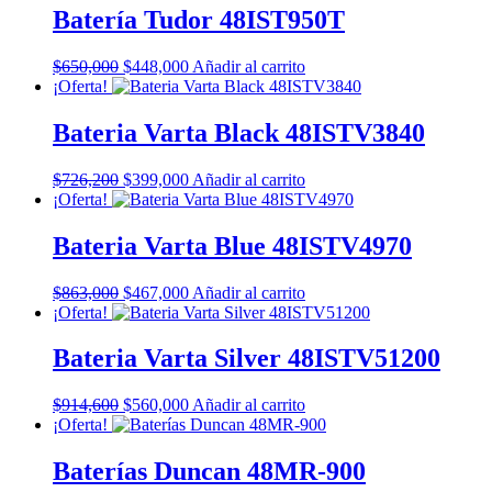
era:
es:
Batería Tudor 48IST950T
$530,000.
$440,000.
El
El
$
650,000
$
448,000
Añadir al carrito
precio
precio
¡Oferta!
original
actual
era:
es:
Bateria Varta Black 48ISTV3840
$650,000.
$448,000.
El
El
$
726,200
$
399,000
Añadir al carrito
precio
precio
¡Oferta!
original
actual
era:
es:
Bateria Varta Blue 48ISTV4970
$726,200.
$399,000.
El
El
$
863,000
$
467,000
Añadir al carrito
precio
precio
¡Oferta!
original
actual
era:
es:
Bateria Varta Silver 48ISTV51200
$863,000.
$467,000.
El
El
$
914,600
$
560,000
Añadir al carrito
precio
precio
¡Oferta!
original
actual
era:
es:
Baterías Duncan 48MR-900
$914,600.
$560,000.