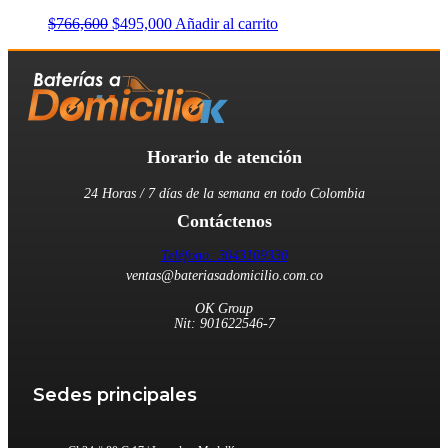
El
El
$
766,600
$
495,000
Añadir al carrito
precio
precio
original
actual
era:
es:
$766,600.
$495,000.
Horario de atención
24 Horas / 7 días de la semana en todo Colombia
Contáctenos
Teléfono: 3043109330
ventas@bateriasadomicilio.com.co
OK Group
Nit: 901622546-7
Sedes principales