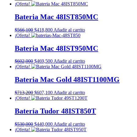
¡Oferta!
Bateria Mac 48IST850MC
El
El
$
566,100
$
418,800
Añadir al carrito
precio
precio
¡Oferta!
original
actual
era:
es:
Bateria Mac 48IST950MC
$566,100.
$418,800.
El
El
$
602,000
$
469,500
Añadir al carrito
precio
precio
¡Oferta!
original
actual
era:
es:
Bateria Mac Gold 48IST1100MG
$602,000.
$469,500.
El
El
$
713,200
$
607,100
Añadir al carrito
precio
precio
¡Oferta!
original
actual
era:
es:
Batería Tudor 48IST850T
$713,200.
$607,100.
El
El
$
530,000
$
440,000
Añadir al carrito
precio
precio
¡Oferta!
original
actual