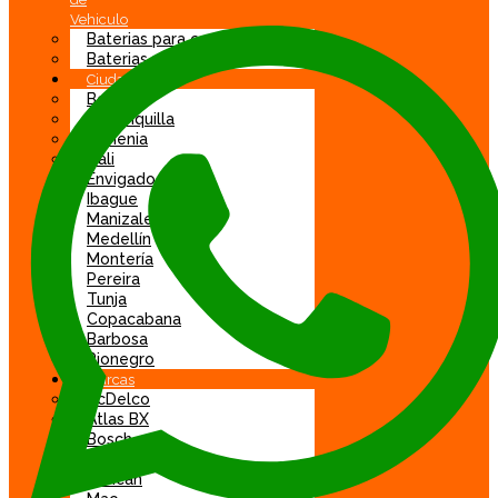
Vehiculo
Baterias para carro
Baterias para moto
Ciudad
Bogotá
Barranquilla
Armenia
Cali
Envigado
Ibague
Manizales
Medellín
Montería
Pereira
Tunja
Copacabana
Barbosa
Rionegro
Marcas
AcDelco
Atlas BX
Bosch
DGP
Duncan