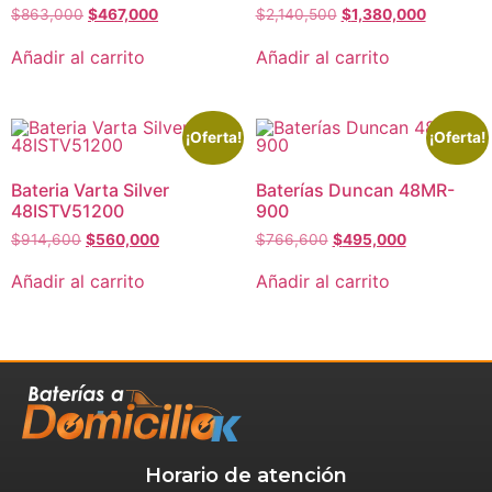
$
863,000
$
467,000
$
2,140,500
$
1,380,000
Añadir al carrito
Añadir al carrito
¡Oferta!
¡Oferta!
Bateria Varta Silver
Baterías Duncan 48MR-
48ISTV51200
900
$
914,600
$
560,000
$
766,600
$
495,000
Añadir al carrito
Añadir al carrito
Horario de atención