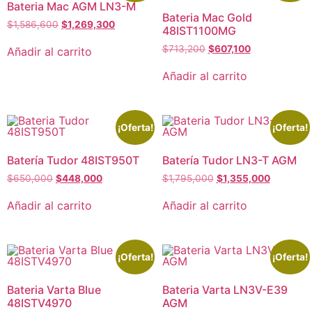
Bateria Mac AGM LN3-M
Bateria Mac Gold
$
1,586,600
$
1,269,300
48IST1100MG
$
713,200
$
607,100
Añadir al carrito
Añadir al carrito
¡Oferta!
¡Oferta!
Batería Tudor 48IST950T
Batería Tudor LN3-T AGM
$
650,000
$
448,000
$
1,795,000
$
1,355,000
Añadir al carrito
Añadir al carrito
¡Oferta!
¡Oferta!
Bateria Varta Blue
Bateria Varta LN3V-E39
48ISTV4970
AGM