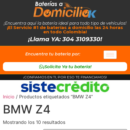
¡Encuentra aquí la batería ideal para todo tipo de vehículos!
¡El Servicio #1 de baterías a domicilio las 24 horas
en todo Colombia!
¡Llama YA: 304 3109330!
Encuentra tu bateria por:
¡Solicita Ya tu bateria!
¡CONFIAMOS EN TI, POR ESO TE FINANCIAMOS!
Inicio
/ Productos etiquetados “BMW Z4”
BMW Z4
Mostrando los 10 resultados