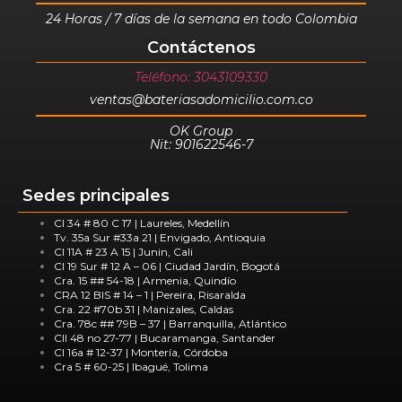
24 Horas / 7 días de la semana en todo Colombia
Contáctenos
Teléfono: 3043109330
ventas@bateriasadomicilio.com.co
OK Group
Nit: 901622546-7
Sedes principales
Cl 34 # 80 C 17 | Laureles, Medellín
Tv. 35a Sur #33a 21 | Envigado, Antioquia
Cl 11A # 23 A 15 | Junin, Cali
Cl 19 Sur # 12 A – 06 | Ciudad Jardín, Bogotá
Cra. 15 ## 54-18 | Armenia, Quindío
CRA 12 BIS # 14 – 1 | Pereira, Risaralda
Cra. 22 #70b 31 | Manizales, Caldas
Cra. 78c ## 79B – 37 | Barranquilla, Atlántico
Cll 48 no 27-77 | Bucaramanga, Santander
Cl 16a # 12-37 | Montería, Córdoba
Cra 5 # 60-25 | Ibagué, Tolima