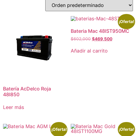
¡Oferta!
Bateria Mac 48IST950MC
$
602,000
$
469,500
Añadir al carrito
Batería AcDelco Roja
48I850
Leer más
¡Oferta!
¡Oferta!