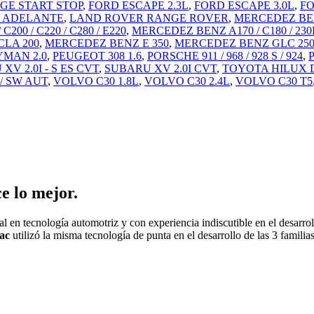
GE START STOP
,
FORD ESCAPE 2.3L
,
FORD ESCAPE 3.0L
,
FO
EN ADELANTE
,
LAND ROVER RANGE ROVER
,
MERCEDEZ BENZ 
00 / C220 / C280 / E220
,
MERCEDEZ BENZ A170 / C180 / 230
LA 200
,
MERCEDEZ BENZ E 350
,
MERCEDEZ BENZ GLC 250 
YMAN 2.0
,
PEUGEOT 308 1.6
,
PORSCHE 911 / 968 / 928 S / 924
,
XV 2.0I - S ES CVT
,
SUBARU XV 2.0I CVT
,
TOYOTA HILUX DIE
/ SW AUT
,
VOLVO C30 1.8L
,
VOLVO C30 2.4L
,
VOLVO C30 T5
 lo mejor.
ial en tecnología automotriz y con experiencia indiscutible en el desarr
ac
utilizó la misma tecnología de punta en el desarrollo de las 3 famil