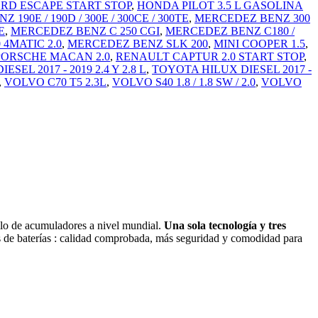
RD ESCAPE START STOP
,
HONDA PILOT 3.5 L GASOLINA
190E / 190D / 300E / 300CE / 300TE
,
MERCEDEZ BENZ 300
E
,
MERCEDEZ BENZ C 250 CGI
,
MERCEDEZ BENZ C180 /
4MATIC 2.0
,
MERCEDEZ BENZ SLK 200
,
MINI COOPER 1.5
,
PORSCHE MACAN 2.0
,
RENAULT CAPTUR 2.0 START STOP
,
SEL 2017 - 2019 2.4 Y 2.8 L
,
TOYOTA HILUX DIESEL 2017 -
,
VOLVO C70 T5 2.3L
,
VOLVO S40 1.8 / 1.8 SW / 2.0
,
VOLVO
ollo de acumuladores a nivel mundial.
Una sola tecnología y tres
ias de baterías : calidad comprobada, más seguridad y comodidad para