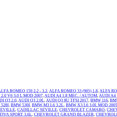
LFA ROMEO 159 2.2 - 3.2
,
ALFA ROMEO 33 (905) 1.8
,
ALFA R
 2.0 V6 3.0 L MOD 2007
,
AUDI A4 1.8 MEC. / AUTOM
,
AUDI A4
I Q3 2.0
,
AUDI Q3 2.0L
,
AUDI Q3 8U TFSI 2017
,
BMW 116
,
BM
528I
,
BMW 530I
,
BMW M3 L6 3.2L
,
BMW X3 L6 3.0L MOD 200
EVILLE
,
CADILLAC SEVILLE
,
CHEVROLET CAMARO
,
CHEV
IVA SPORT 3.6L
,
CHEVROLET GRAND BLAZER
,
CHEVROLE