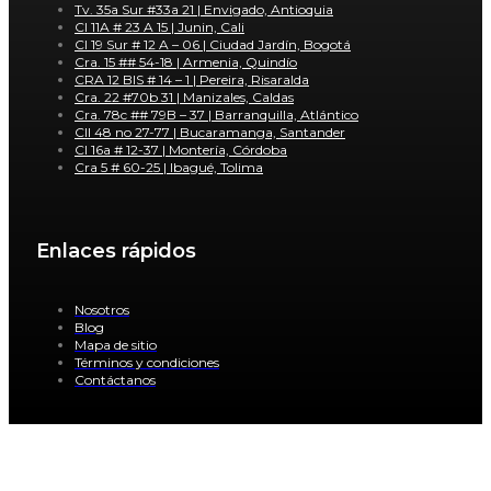
Tv. 35a Sur #33a 21 | Envigado, Antioquia
Cl 11A # 23 A 15 | Junin, Cali
Cl 19 Sur # 12 A – 06 | Ciudad Jardín, Bogotá
Cra. 15 ## 54-18 | Armenia, Quindío
CRA 12 BIS # 14 – 1 | Pereira, Risaralda
Cra. 22 #70b 31 | Manizales, Caldas
Cra. 78c ## 79B – 37 | Barranquilla, Atlántico
Cll 48 no 27-77 | Bucaramanga, Santander
Cl 16a # 12-37 | Montería, Córdoba
Cra 5 # 60-25 | Ibagué, Tolima
Enlaces rápidos
Nosotros
Blog
Mapa de sitio
Términos y condiciones
Contáctanos