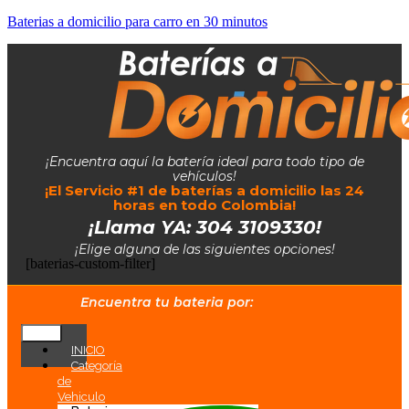
Baterias a domicilio para carro en 30 minutos
¡Encuentra aquí la batería ideal para todo tipo de
vehículos!
¡El Servicio #1 de baterías a domicilio las 24
horas en todo Colombia!
¡Llama YA: 304 3109330!
¡Elige alguna de las siguientes opciones!
[baterias-custom-filter]
Encuentra tu bateria por:
INICIO
Categoría
de
Vehiculo