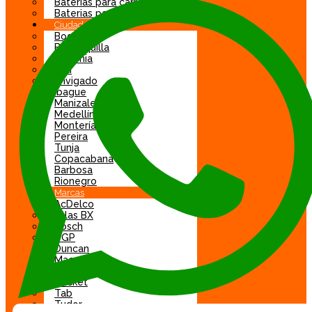
Baterias para carro
Baterias para moto
Ciudad
Bogotá
Barranquilla
Armenia
Cali
Envigado
Ibague
Manizales
Medellín
Montería
Pereira
Tunja
Copacabana
Barbosa
Rionegro
Marcas
AcDelco
Atlas BX
Bosch
DGP
Duncan
Mac
Motrio
Rocket
Tab
Tudor