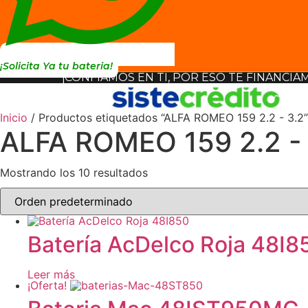
¡Solicita Ya tu bateria!
¡CONFIAMOS EN TI, POR ESO TE FINANCIA
Inicio
/ Productos etiquetados “ALFA ROMEO 159 2.2 - 3.2”
ALFA ROMEO 159 2.2 - 
Mostrando los 10 resultados
Batería AcDelco Roja 48I8
Leer más
¡Oferta!