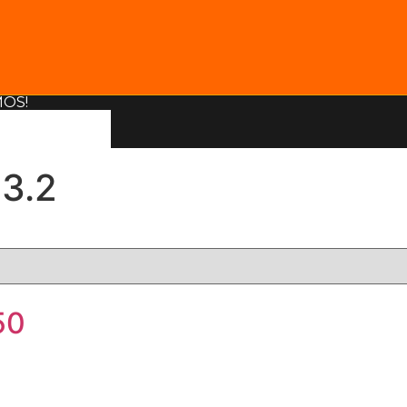
MOS!
3.2
50