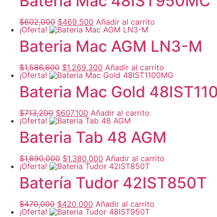
Bateria Mac 48IST950MC
$
602,000
El
$
469,500
El
Añadir al carrito
¡Oferta!
precio
precio
original
actual
Bateria Mac AGM LN3-M
era:
es:
$602,000.
$469,500.
$
1,586,600
El
$
1,269,300
El
Añadir al carrito
¡Oferta!
precio
precio
original
actual
Bateria Mac Gold 48IST1
era:
es:
$1,586,600.
$1,269,300.
$
713,200
El
$
607,100
El
Añadir al carrito
¡Oferta!
precio
precio
original
actual
Bateria Tab 48 AGM
era:
es:
$713,200.
$607,100.
$
1,890,000
El
$
1,380,000
El
Añadir al carrito
¡Oferta!
precio
precio
original
actual
Batería Tudor 42IST850T
era:
es:
$1,890,000.
$1,380,000.
$
470,000
El
$
420,000
El
Añadir al carrito
¡Oferta!
precio
precio