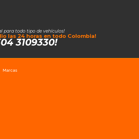
al para todo tipo de vehículos!
ilio las 24 horas en todo Colombia!
304 3109330!
Marcas