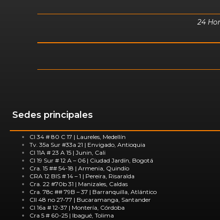
24 Hor
Sedes principales
Cl 34 # 80 C 17 | Laureles, Medellín
Tv. 35a Sur #33a 21 | Envigado, Antioquia
Cl 11A # 23 A 15 | Junin, Cali
Cl 19 Sur # 12 A – 06 | Ciudad Jardín, Bogotá
Cra. 15 ## 54-18 | Armenia, Quindío
CRA 12 BIS # 14 – 1 | Pereira, Risaralda
Cra. 22 #70b 31 | Manizales, Caldas
Cra. 78c ## 79B – 37 | Barranquilla, Atlántico
Cll 48 no 27-77 | Bucaramanga, Santander
Cl 16a # 12-37 | Montería, Córdoba
Cra 5 # 60-25 | Ibagué, Tolima