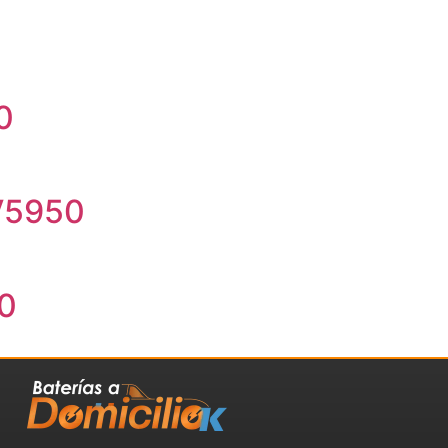
0
TV5950
0