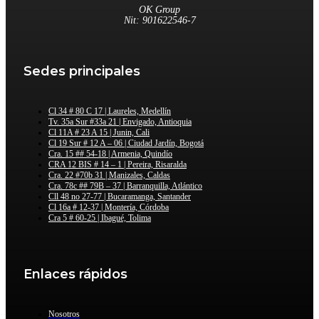
OK Group
Nit: 901622546-7
Sedes principales
Cl 34 # 80 C 17 | Laureles, Medellín
Tv. 35a Sur #33a 21 | Envigado, Antioquia
Cl 11A # 23 A 15 | Junin, Cali
Cl 19 Sur # 12 A – 06 | Ciudad Jardín, Bogotá
Cra. 15 ## 54-18 | Armenia, Quindío
CRA 12 BIS # 14 – 1 | Pereira, Risaralda
Cra. 22 #70b 31 | Manizales, Caldas
Cra. 78c ## 79B – 37 | Barranquilla, Atlántico
Cll 48 no 27-77 | Bucaramanga, Santander
Cl 16a # 12-37 | Montería, Córdoba
Cra 5 # 60-25 | Ibagué, Tolima
Enlaces rápidos
Nosotros