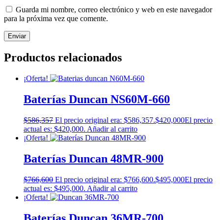
Guarda mi nombre, correo electrónico y web en este navegador
para la próxima vez que comente.
Productos relacionados
¡Oferta!
Baterías Duncan NS60M-660
$
586,357
El precio original era: $586,357.
$
420,000
El precio
actual es: $420,000.
Añadir al carrito
¡Oferta!
Baterías Duncan 48MR-900
$
766,600
El precio original era: $766,600.
$
495,000
El precio
actual es: $495,000.
Añadir al carrito
¡Oferta!
Baterías Duncan 36MR-700