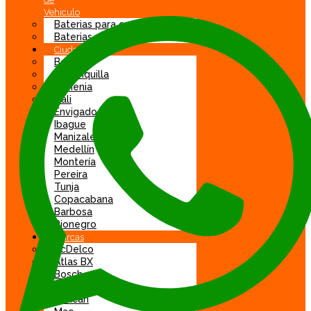
Vehiculo
Baterias para carro
Baterias para moto
Ciudad
Bogotá
Barranquilla
Armenia
Cali
Envigado
Ibague
Manizales
Medellín
Montería
Pereira
Tunja
Copacabana
Barbosa
Rionegro
Marcas
AcDelco
Atlas BX
Bosch
DGP
Duncan