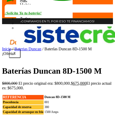
Mac
Motrio
Rocket
¡Solicita Ya tu bateria!
Tab
Tudor
¡CONFIAMOS EN TI, POR ESO TE FINANCIAMOS!
Varta
Willard
Inicio
/
Baterias Duncan
/ Baterías Duncan 8D-1500 M
¡Oferta!
X
Baterías Duncan 8D-1500 M
$
800,000
El precio original era: $800,000.
$
675,000
El precio actual
es: $675,000.
REFERENCIA
Duncan 8D-1500 M
Procedencia
001
Capacidad de reserva
380
Capacidad de arranque en frio
1500 Amps