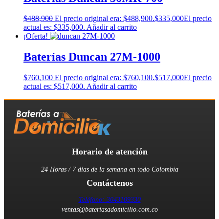
$
488,900
El precio original era: $488,900.
$
335,000
El precio
actual es: $335,000.
Añadir al carrito
¡Oferta!
Baterías Duncan 27M-1000
$
760,100
El precio original era: $760,100.
$
517,000
El precio
actual es: $517,000.
Añadir al carrito
Horario de atención
24 Horas / 7 días de la semana en todo Colombia
Contáctenos
Teléfono: 3043109330
ventas@bateriasadomicilio.com.co