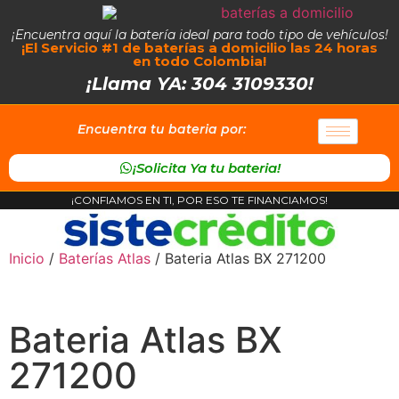
¡Encuentra aquí la batería ideal para todo tipo de vehículos!
¡El Servicio #1 de baterías a domicilio las 24 horas
en todo Colombia!
¡Llama YA: 304 3109330!
Encuentra tu bateria por:
¡Solicita Ya tu bateria!
¡CONFIAMOS EN TI, POR ESO TE FINANCIAMOS!
Inicio
/
Baterías Atlas
/ Bateria Atlas BX 271200
Bateria Atlas BX
271200