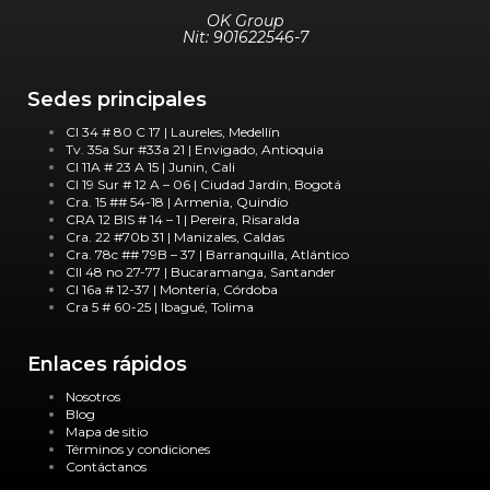
OK Group
Nit: 901622546-7
Sedes principales
Cl 34 # 80 C 17 | Laureles, Medellín
Tv. 35a Sur #33a 21 | Envigado, Antioquia
Cl 11A # 23 A 15 | Junin, Cali
Cl 19 Sur # 12 A – 06 | Ciudad Jardín, Bogotá
Cra. 15 ## 54-18 | Armenia, Quindío
CRA 12 BIS # 14 – 1 | Pereira, Risaralda
Cra. 22 #70b 31 | Manizales, Caldas
Cra. 78c ## 79B – 37 | Barranquilla, Atlántico
Cll 48 no 27-77 | Bucaramanga, Santander
Cl 16a # 12-37 | Montería, Córdoba
Cra 5 # 60-25 | Ibagué, Tolima
Enlaces rápidos
Nosotros
Blog
Mapa de sitio
Términos y condiciones
Contáctanos