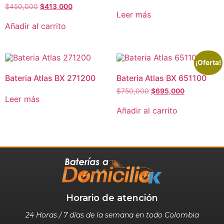
$
450,000
$
413,000
Leer más
Añadir al carrito
¡Oferta!
Bateria Atlas BX 271200
Bateria Atlas BX 651100
$
750,000
$
695,000
Leer más
Añadir al carrito
Horario de atención
24 Horas / 7 días de la semana en todo Colombia