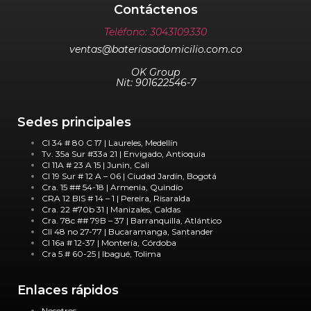
Contáctenos
Teléfono: 3043109330
ventas@bateriasadomicilio.com.co
OK Group
Nit: 901622546-7
Sedes principales
Cl 34 # 80 C 17 | Laureles, Medellín
Tv. 35a Sur #33a 21 | Envigado, Antioquia
Cl 11A # 23 A 15 | Junin, Cali
Cl 19 Sur # 12 A – 06 | Ciudad Jardín, Bogotá
Cra. 15 ## 54-18 | Armenia, Quindío
CRA 12 BIS # 14 – 1 | Pereira, Risaralda
Cra. 22 #70b 31 | Manizales, Caldas
Cra. 78c ## 79B – 37 | Barranquilla, Atlántico
Cll 48 no 27-77 | Bucaramanga, Santander
Cl 16a # 12-37 | Montería, Córdoba
Cra 5 # 60-25 | Ibagué, Tolima
Enlaces rápidos
Nosotros