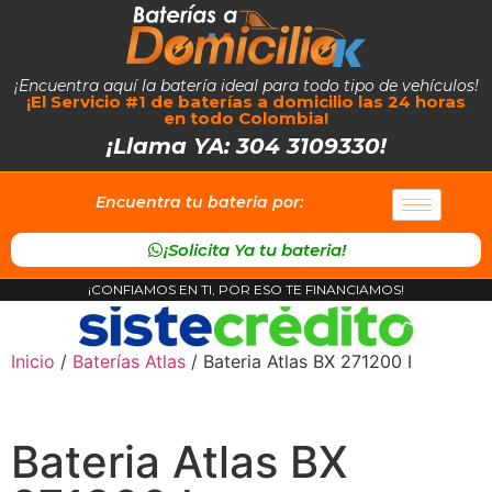
¡Encuentra aquí la batería ideal para todo tipo de vehículos!
¡El Servicio #1 de baterías a domicilio las 24 horas
en todo Colombia!
¡Llama YA: 304 3109330!
Encuentra tu bateria por:
¡Solicita Ya tu bateria!
¡CONFIAMOS EN TI, POR ESO TE FINANCIAMOS!
Inicio
/
Baterías Atlas
/ Bateria Atlas BX 271200 I
Bateria Atlas BX