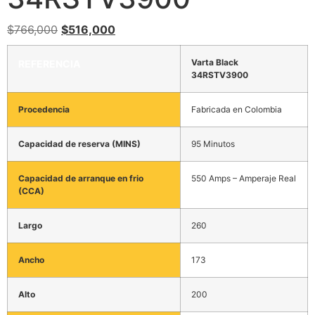
$
766,000
$
516,000
Varta Black
REFERENCIA
34RSTV3900
Procedencia
Fabricada en Colombia
Capacidad de reserva (MINS)
95 Minutos
Capacidad de arranque en frio
550 Amps – Amperaje Real
(CCA)
Largo
260
Ancho
173
Alto
200