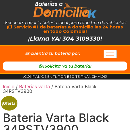
¡Encuentra aquí la batería ideal para todo tipo de vehículos!
¡El Servicio #1 de baterías a domicilio las 24 horas
en todo Colombia!
¡Llama YA: 304 3109330!
Encuentra tu bateria por:
¡Solicita Ya tu bateria!
¡CONFIAMOS EN TI, POR ESO TE FINANCIAMOS!
Inicio
/
Baterías varta
/ Bateria Varta Black
34RSTV3900
¡Oferta!
Bateria Varta Black
34RSTV3900