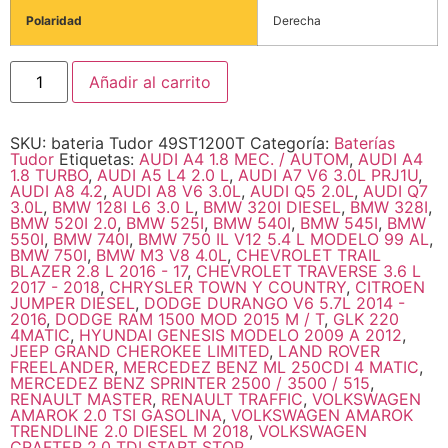
Polaridad
Derecha
Añadir al carrito
SKU:
bateria Tudor 49ST1200T
Categoría:
Baterías
Tudor
Etiquetas:
AUDI A4 1.8 MEC. / AUTOM
,
AUDI A4
1.8 TURBO
,
AUDI A5 L4 2.0 L
,
AUDI A7 V6 3.0L PRJ1U
,
AUDI A8 4.2
,
AUDI A8 V6 3.0L
,
AUDI Q5 2.0L
,
AUDI Q7
3.0L
,
BMW 128I L6 3.0 L
,
BMW 320I DIESEL
,
BMW 328I
,
BMW 520I 2.0
,
BMW 525I
,
BMW 540I
,
BMW 545I
,
BMW
550I
,
BMW 740I
,
BMW 750 IL V12 5.4 L MODELO 99 AL
,
BMW 750I
,
BMW M3 V8 4.0L
,
CHEVROLET TRAIL
BLAZER 2.8 L 2016 - 17
,
CHEVROLET TRAVERSE 3.6 L
2017 - 2018
,
CHRYSLER TOWN Y COUNTRY
,
CITROEN
JUMPER DIESEL
,
DODGE DURANGO V6 5.7L 2014 -
2016
,
DODGE RAM 1500 MOD 2015 M / T
,
GLK 220
4MATIC
,
HYUNDAI GENESIS MODELO 2009 A 2012
,
JEEP GRAND CHEROKEE LIMITED
,
LAND ROVER
FREELANDER
,
MERCEDEZ BENZ ML 250CDI 4 MATIC
,
MERCEDEZ BENZ SPRINTER 2500 / 3500 / 515
,
RENAULT MASTER
,
RENAULT TRAFFIC
,
VOLKSWAGEN
AMAROK 2.0 TSI GASOLINA
,
VOLKSWAGEN AMAROK
TRENDLINE 2.0 DIESEL M 2018
,
VOLKSWAGEN
CRAFTER 2.0 TDI START STOP