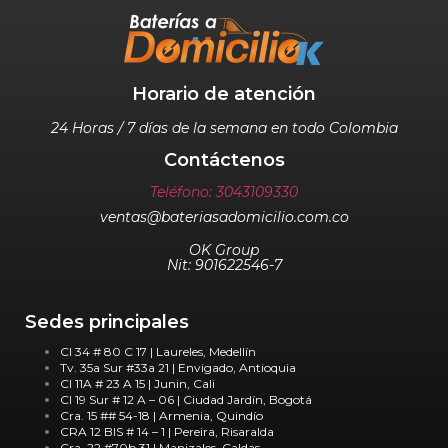
Horario de atención
24 Horas / 7 días de la semana en todo Colombia
Contáctenos
Teléfono: 3043109330
ventas@bateriasadomicilio.com.co
OK Group
Nit: 901622546-7
Sedes principales
Cl 34 # 80 C 17 | Laureles, Medellín
Tv. 35a Sur #33a 21 | Envigado, Antioquia
Cl 11A # 23 A 15 | Junin, Cali
Cl 19 Sur # 12 A – 06 | Ciudad Jardín, Bogotá
Cra. 15 ## 54-18 | Armenia, Quindío
CRA 12 BIS # 14 – 1 | Pereira, Risaralda
Cra. 22 #70b 31 | Manizales, Caldas