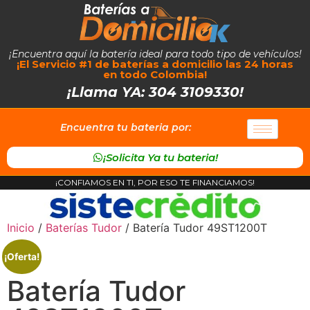
¡Encuentra aquí la batería ideal para todo tipo de vehículos!
¡El Servicio #1 de baterías a domicilio las 24 horas
en todo Colombia!
¡Llama YA: 304 3109330!
Encuentra tu bateria por:
¡Solicita Ya tu bateria!
¡CONFIAMOS EN TI, POR ESO TE FINANCIAMOS!
Inicio
/
Baterías Tudor
/ Batería Tudor 49ST1200T
¡Oferta!
Batería Tudor