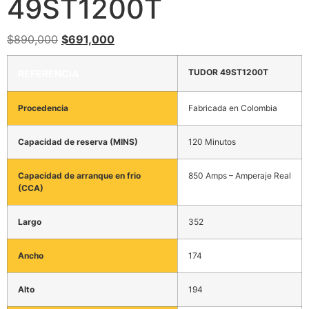
49ST1200T
$
890,000
$
691,000
TUDOR 49ST1200T
REFERENCIA
Procedencia
Fabricada en Colombia
Capacidad de reserva (MINS)
120 Minutos
Capacidad de arranque en frio
850 Amps – Amperaje Real
(CCA)
Largo
352
Ancho
174
Alto
194