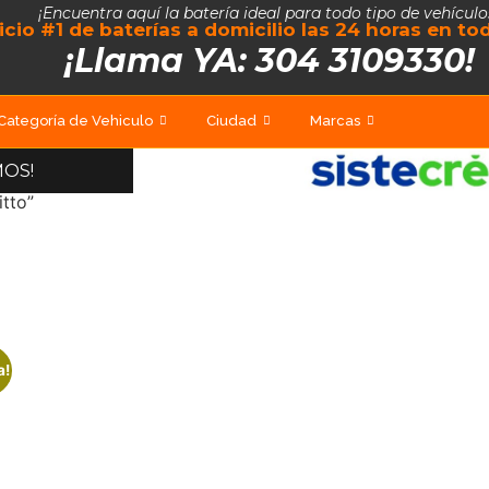
¡Encuentra aquí la batería ideal para todo tipo de vehículo
vicio #1 de baterías a domicilio las 24 horas en t
¡Llama YA: 304 3109330!
Categoría de Vehiculo
Ciudad
Marcas
MOS!
tto”
a!