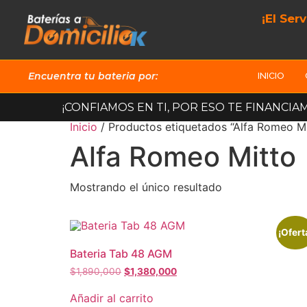
¡El Ser
Encuentra tu bateria por:
INICIO
¡CONFIAMOS EN TI, POR ESO TE FINANCIA
Inicio
/ Productos etiquetados “Alfa Romeo Mi
Alfa Romeo Mitto
Mostrando el único resultado
¡Ofert
Bateria Tab 48 AGM
$
1,890,000
$
1,380,000
Añadir al carrito