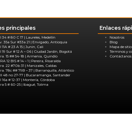
s principales
Enlaces ráp
l 34 # 80 C 17 | Laureles, Medellín
Nosotros
v. 35a Sur #33a 21 | Envigado, Antioquia
Blog
l 11A # 23 A 15 | Junin, Cali
Mapa de sitio
l 19 Sur # 12 A – 06 | Ciudad Jardín, Bogotá
Términos y c
ra. 15 ## 54-18 | Armenia, Quindío
Contáctanos
RA 12 BIS # 14 – 1 | Pereira, Risaralda
ra. 22 #70b 31 | Manizales, Caldas
ra. 78c ## 79B – 37 | Barranquilla, Atlántico
ll 48 no 27-77 | Bucaramanga, Santander
l 16a # 12-37 | Montería, Córdoba
ra 5 # 60-25 | Ibagué, Tolima