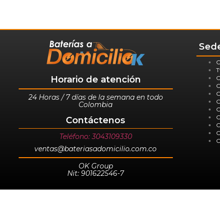
Sede
C
T
C
Horario de atención
C
C
24 Horas / 7 días de la semana en todo
C
Colombia
C
C
Contáctenos
C
C
Teléfono: 3043109330
C
ventas@bateriasadomicilio.com.co
OK Group
Nit: 901622546-7