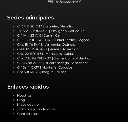
Nit: 901622546-7
Sedes principales
Cl 34 # 80 C 17 | Laureles, Medellín
Tv. 35a Sur #33a 21 | Envigado, Antioquia
Cl 11A # 23 A 15 | Junin, Cali
Cl 19 Sur # 12 A – 06 | Ciudad Jardín, Bogotá
Cra. 15 ## 54-18 | Armenia, Quindío
CRA 12 BIS # 14 – 1 | Pereira, Risaralda
Cra. 22 #70b 31 | Manizales, Caldas
Cra. 78c ## 79B – 37 | Barranquilla, Atlántico
Cll 48 no 27-77 | Bucaramanga, Santander
Cl 16a # 12-37 | Montería, Córdoba
Cra 5 # 60-25 | Ibagué, Tolima
Enlaces rápidos
Nosotros
Blog
Mapa de sitio
Términos y condiciones
Contáctanos