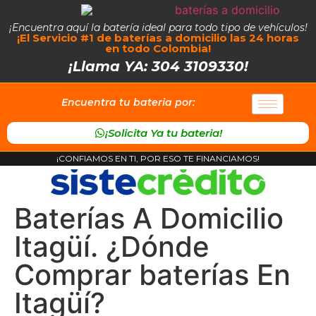
¡Encuentra aquí la batería ideal para todo tipo de vehículos!
¡El Servicio #1 de baterías a domicilio las 24 horas
en todo Colombia!
¡Llama YA: 304 3109330!
Encuentra tu bateria por:
¡Solicita Ya tu bateria!
¡CONFIAMOS EN TI, POR ESO TE FINANCIAMOS!
Baterías A Domicilio
Itagüí. ¿Dónde
Comprar baterías En
Itagüí?