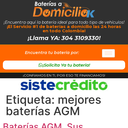
¡Encuentra aquí la batería ideal para todo tipo de vehículos!
¡El Servicio #1 de baterías a domicilio las 24 horas
en todo Colombia!
¡Llama YA: 304 3109330!
Encuentra tu bateria por:
¡Solicita Ya tu bateria!
¡CONFIAMOS EN TI, POR ESO TE FINANCIAMOS!
Etiqueta:
mejores
baterías AGM
Baterías AGM, Sus