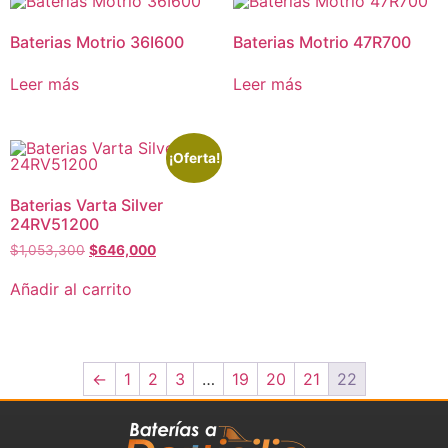
Baterias Motrio 36I600
Baterias Motrio 47R700
Leer más
Leer más
¡Oferta!
Baterias Varta Silver
24RV51200
$
1,053,300
$
646,000
Añadir al carrito
←
1
2
3
…
19
20
21
22