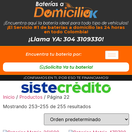
¡Encuentra aquí la batería ideal para todo tipo de vehículos!
¡El Servicio #1 de baterías a domicilio las 24 horas
en todo Colombia!
¡Llama YA: 304 3109330!
Encuentra tu bateria por:
¡Solicita Ya tu bateria!
¡CONFIAMOS EN TI, POR ESO TE FINANCIAMOS!
Inicio
/
Productos
/ Página 22
Mostrando 253–255 de 255 resultados