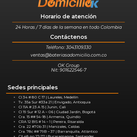
Horario de atención
24 Horas / 7 días de la semana en todo Colombia
Contáctenos
Teléfono: 3043109330
ventas@bateriasadomicilio.com.co
OK Group
Nit: 901622546-7
Sedes principales
Cl 34 # 80 C 17 | Laureles, Medellín
Tv. 35a Sur #33a 21 | Envigado, Antioquia
Cl 11A # 23 A 15 | Junin, Cali
Cl 19 Sur # 12 A – 06 | Ciudad Jardín, Bogotá
Cra. 15 ## 54-18 | Armenia, Quindío
CRA 12 BIS # 14 – 1 | Pereira, Risaralda
Cra. 22 #70b 31 | Manizales, Caldas
Cra. 78c ## 79B – 37 | Barranquilla, Atlántico
Cll 48 no 27-77 | Bucaramanga, Santander