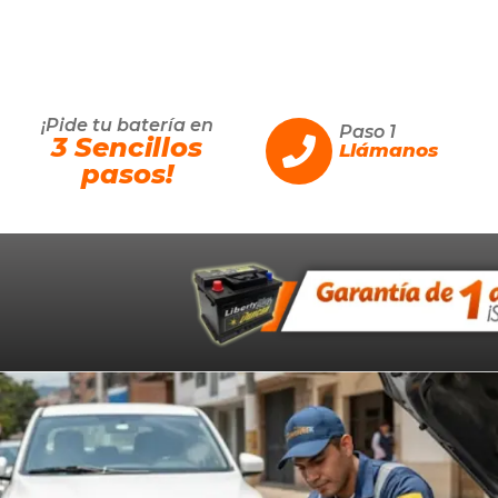
¡Pide tu batería en
Paso 1
3 Sencillos
Llámanos
pasos!