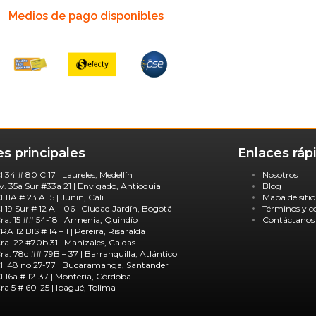
Medios de pago disponibles
s principales
Enlaces ráp
l 34 # 80 C 17 | Laureles, Medellín
Nosotros
v. 35a Sur #33a 21 | Envigado, Antioquia
Blog
l 11A # 23 A 15 | Junin, Cali
Mapa de sitio
l 19 Sur # 12 A – 06 | Ciudad Jardín, Bogotá
Términos y c
ra. 15 ## 54-18 | Armenia, Quindío
Contáctanos
RA 12 BIS # 14 – 1 | Pereira, Risaralda
ra. 22 #70b 31 | Manizales, Caldas
ra. 78c ## 79B – 37 | Barranquilla, Atlántico
ll 48 no 27-77 | Bucaramanga, Santander
l 16a # 12-37 | Montería, Córdoba
ra 5 # 60-25 | Ibagué, Tolima