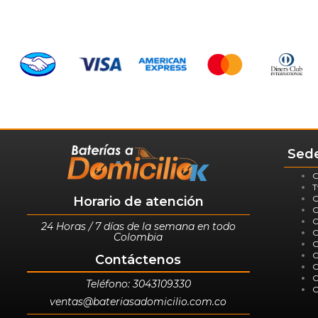
Sede
C
T
C
Horario de atención
C
C
24 Horas / 7 días de la semana en todo
C
Colombia
C
C
Contáctenos
C
C
Teléfono: 3043109330
C
ventas@bateriasadomicilio.com.co