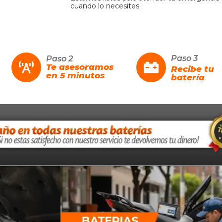
cuando lo necesites.
Paso 3
Paso 2
Te asesoramos
Recibe tu
en 5 minutos
batería