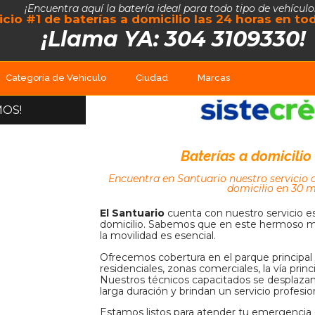
¡Encuentra aquí la batería ideal para todo tipo de vehículo
vicio #1 de baterías a domicilio las 24 horas en t
¡Llama YA: 304 3109330!
Categoría de Vehiculo
Ciudad
Marcas
MOS!
Baterías a domicilio
Encuentra en Santuario nuestro servicio d
domicilio en 30 
El Santuario
cuenta con nuestro servicio es
domicilio. Sabemos que en este hermoso m
la movilidad es esencial.
Ofrecemos cobertura en el parque principal y
residenciales, zonas comerciales, la vía princ
Nuestros técnicos capacitados se desplazan 
larga duración y brindan un servicio profesio
Estamos listos para atender tu emergencia 