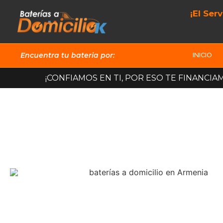
¡El Ser
Encuentra tu bateria por:
INICIO
¡CONFIAMOS EN TI, POR ESO TE FINANCIA