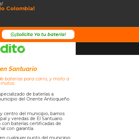
s!
odo Colombia!
¡Solicita Ya tu bateria!
 en Santuario
e baterías para carro, y moto a
minutos.
pecializado de baterías a
unicipio del Oriente Antioqueño
 centro del municipio, barrios
ipal y veredas de El Santuario.
con baterías certificadas de
nal con garantía.
en cualquier punto del municipio