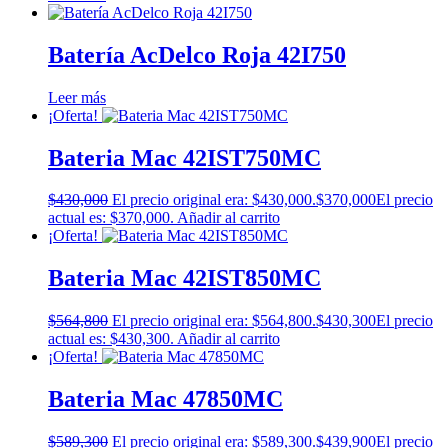
Batería AcDelco Roja 42I750
Leer más
¡Oferta!
Bateria Mac 42IST750MC
$
430,000
El precio original era: $430,000.
$
370,000
El precio
actual es: $370,000.
Añadir al carrito
¡Oferta!
Bateria Mac 42IST850MC
$
564,800
El precio original era: $564,800.
$
430,300
El precio
actual es: $430,300.
Añadir al carrito
¡Oferta!
Bateria Mac 47850MC
$
589,300
El precio original era: $589,300.
$
439,900
El precio