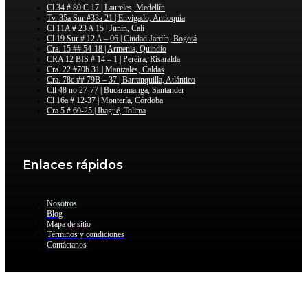
Cl 34 # 80 C 17 | Laureles, Medellín
Tv. 35a Sur #33a 21 | Envigado, Antioquia
Cl 11A # 23 A 15 | Junin, Cali
Cl 19 Sur # 12 A – 06 | Ciudad Jardín, Bogotá
Cra. 15 ## 54-18 | Armenia, Quindío
CRA 12 BIS # 14 – 1 | Pereira, Risaralda
Cra. 22 #70b 31 | Manizales, Caldas
Cra. 78c ## 79B – 37 | Barranquilla, Atlántico
Cll 48 no 27-77 | Bucaramanga, Santander
Cl 16a # 12-37 | Montería, Córdoba
Cra 5 # 60-25 | Ibagué, Tolima
Enlaces rápidos
Nosotros
Blog
Mapa de sitio
Términos y condiciones
Contáctanos