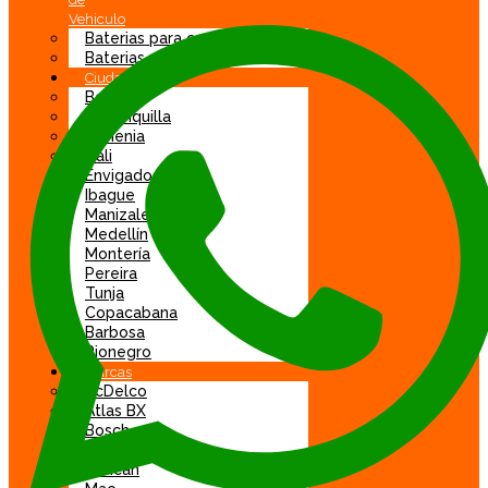
Vehiculo
Baterias para carro
Baterias para moto
Ciudad
Bogotá
Barranquilla
Armenia
Cali
Envigado
Ibague
Manizales
Medellín
Montería
Pereira
Tunja
Copacabana
Barbosa
Rionegro
Marcas
AcDelco
Atlas BX
Bosch
DGP
Duncan