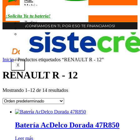
Mac
Motrio
Rocket
¡Solicita Ya tu bateria!
Tab
Tudor
¡CONFIAMOS EN TI, POR ESO TE FINANCIAMOS!
Varta
Willard
Inicio
/ Productos etiquetados “RENAULT R - 12”
X
RENAULT R - 12
Mostrando 1–12 de 14 resultados
Batería AcDelco Dorada 47R850
Leer más