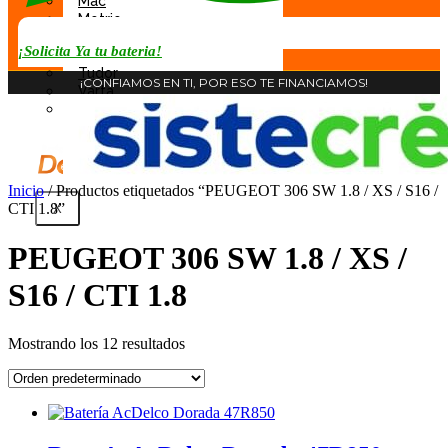
Mac
Motrio
Rocket
¡Solicita Ya tu bateria!
Tab
Tudor
¡CONFIAMOS EN TI, POR ESO TE FINANCIAMOS!
Varta
Willard
Inicio
/ Productos etiquetados “PEUGEOT 306 SW 1.8 / XS / S16 /
CTI 1.8”
X
PEUGEOT 306 SW 1.8 / XS /
S16 / CTI 1.8
Mostrando los 12 resultados