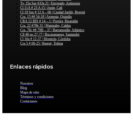
Tv. 35a Sur #33a 21 | Envigado, Antioquia
Cl 11A # 23 A 15 | Junin, Cali
Cl 19 Sur # 12 A – 06 | Ciudad Jardín, Bogotá
Cra. 15 ## 54-18 | Armenia, Quindío
CRA 12 BIS # 14 – 1 | Pereira, Risaralda
Cra. 22 #70b 31 | Manizales, Caldas
Cra. 78c ## 79B – 37 | Barranquilla, Atlántico
Cll 48 no 27-77 | Bucaramanga, Santander
Cl 16a # 12-37 | Montería, Córdoba
Cra 5 # 60-25 | Ibagué, Tolima
Enlaces rápidos
Nosotros
Blog
Mapa de sitio
Términos y condiciones
Contáctanos