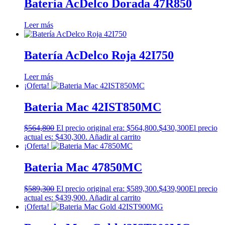
Batería AcDelco Dorada 47R850
Leer más
Batería AcDelco Roja 42I750
Leer más
¡Oferta!
Bateria Mac 42IST850MC
$
564,800
El precio original era: $564,800.
$
430,300
El precio
actual es: $430,300.
Añadir al carrito
¡Oferta!
Bateria Mac 47850MC
$
589,300
El precio original era: $589,300.
$
439,900
El precio
actual es: $439,900.
Añadir al carrito
¡Oferta!