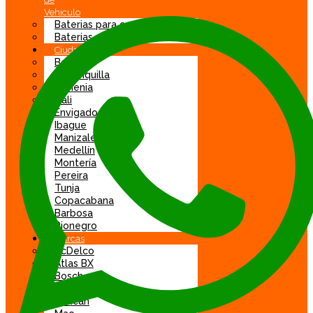
Vehiculo
Baterias para carro
Baterias para moto
Ciudad
Bogotá
Barranquilla
Armenia
Cali
Envigado
Ibague
Manizales
Medellín
Montería
Pereira
Tunja
Copacabana
Barbosa
Rionegro
Marcas
AcDelco
Atlas BX
Bosch
DGP
Duncan