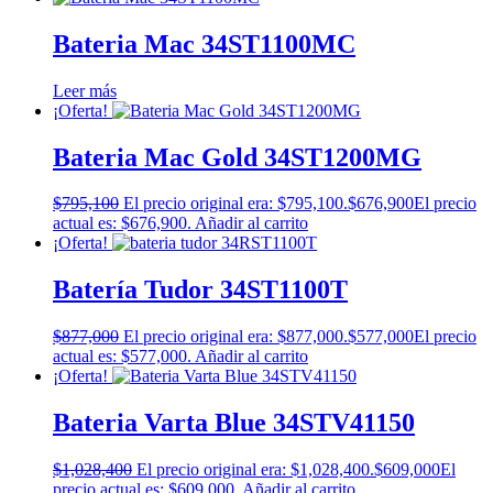
Bateria Mac 34ST1100MC
Leer más
¡Oferta!
Bateria Mac Gold 34ST1200MG
$
795,100
El precio original era: $795,100.
$
676,900
El precio
actual es: $676,900.
Añadir al carrito
¡Oferta!
Batería Tudor 34ST1100T
$
877,000
El precio original era: $877,000.
$
577,000
El precio
actual es: $577,000.
Añadir al carrito
¡Oferta!
Bateria Varta Blue 34STV41150
$
1,028,400
El precio original era: $1,028,400.
$
609,000
El
precio actual es: $609,000.
Añadir al carrito