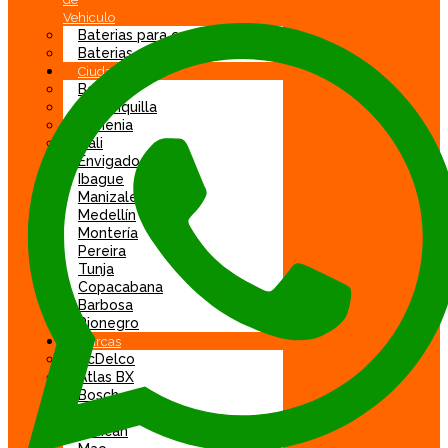
Vehiculo
Baterias para carro
Baterias para moto
Ciudad
Bogotá
Barranquilla
Armenia
Cali
Envigado
Ibague
Manizales
Medellín
Montería
Pereira
Tunja
Copacabana
Barbosa
Rionegro
Marcas
AcDelco
Atlas BX
Bosch
DGP
Duncan