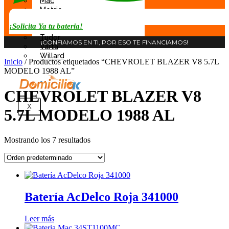
Mac
Motrio
Rocket
¡Solicita Ya tu bateria!
Tab
Tudor
¡CONFIAMOS EN TI, POR ESO TE FINANCIAMOS!
Varta
Willard
Inicio
/ Productos etiquetados “CHEVROLET BLAZER V8 5.7L
MODELO 1988 AL”
CHEVROLET BLAZER V8
X
5.7L MODELO 1988 AL
Mostrando los 7 resultados
Batería AcDelco Roja 341000
Leer más