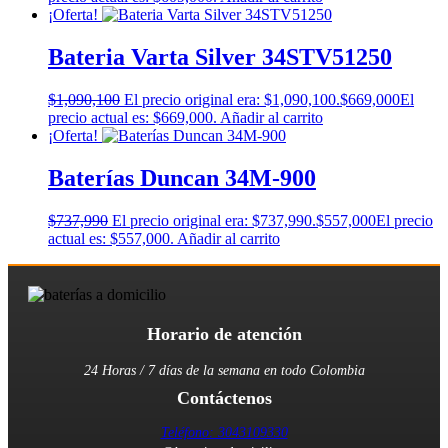
¡Oferta!
Bateria Varta Silver 34STV51250
$
1,090,100
El precio original era: $1,090,100.
$
669,000
El
precio actual es: $669,000.
Añadir al carrito
¡Oferta!
Baterías Duncan 34M-900
$
737,990
El precio original era: $737,990.
$
557,000
El precio
actual es: $557,000.
Añadir al carrito
Horario de atención
24 Horas / 7 días de la semana en todo Colombia
Contáctenos
Teléfono: 3043109330