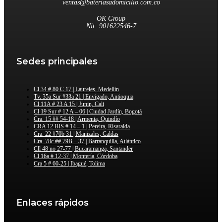
ventas@bateriasadomicilio.com.co
OK Group
Nit: 901622546-7
Sedes principales
Cl 34 # 80 C 17 | Laureles, Medellín
Tv. 35a Sur #33a 21 | Envigado, Antioquia
Cl 11A # 23 A 15 | Junin, Cali
Cl 19 Sur # 12 A – 06 | Ciudad Jardín, Bogotá
Cra. 15 ## 54-18 | Armenia, Quindío
CRA 12 BIS # 14 – 1 | Pereira, Risaralda
Cra. 22 #70b 31 | Manizales, Caldas
Cra. 78c ## 79B – 37 | Barranquilla, Atlántico
Cll 48 no 27-77 | Bucaramanga, Santander
Cl 16a # 12-37 | Montería, Córdoba
Cra 5 # 60-25 | Ibagué, Tolima
Enlaces rápidos