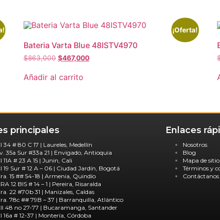
a!
¡Oferta!
Bateria Varta Blue 48ISTV4970
$
863,000
$
467,000
Añadir al carrito
s principales
Enlaces ráp
l 34 # 80 C 17 | Laureles, Medellín
Nosotros
v. 35a Sur #33a 21 | Envigado, Antioquia
Blog
l 11A # 23 A 15 | Junin, Cali
Mapa de sitio
l 19 Sur # 12 A – 06 | Ciudad Jardín, Bogotá
Términos y c
ra. 15 ## 54-18 | Armenia, Quindío
Contáctanos
RA 12 BIS # 14 – 1 | Pereira, Risaralda
ra. 22 #70b 31 | Manizales, Caldas
ra. 78c ## 79B – 37 | Barranquilla, Atlántico
ll 48 no 27-77 | Bucaramanga, Santander
l 16a # 12-37 | Montería, Córdoba