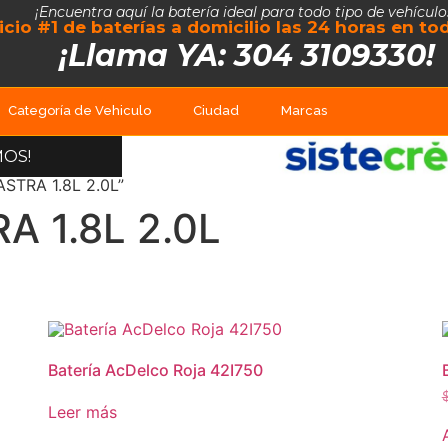
¡Encuentra aquí la batería ideal para todo tipo de vehículo
vicio #1 de baterías a domicilio las 24 horas en t
¡Llama YA: 304 3109330!
Categoría de Vehiculo
Ciudad
Marcas
MOS!
STRA 1.8L 2.0L”
 1.8L 2.0L
Batería AcDelco Roja 42I750
Leer más