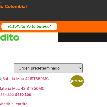
s!
odo Colombia!
¡Solicita Ya tu bateria!
¡Oferta!
Bateria Mac 42IST850MC
$
564,800
$
430,300
Añadir al carrito