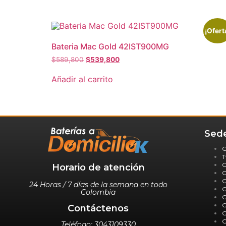
¡Ofert
Bateria Mac Gold 42IST900MG
$
589,800
$
539,800
Añadir al carrito
Sede
C
T
C
Horario de atención
C
C
24 Horas / 7 días de la semana en todo
C
Colombia
C
C
Contáctenos
C
C
Teléfono: 3043109330