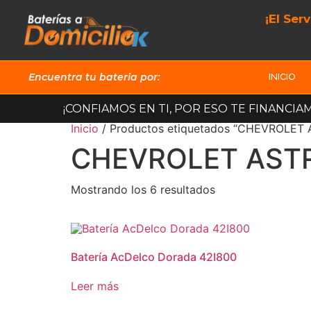
¡El Ser
Encuentra tu bateria por:
INICIO
¡CONFIAMOS EN TI, POR ESO TE FINANCIA
Inicio
/ Productos etiquetados “CHEVROLET A
CHEVROLET ASTRA
Mostrando los 6 resultados
Batería AcDelco Dorada 42I800
Leer más