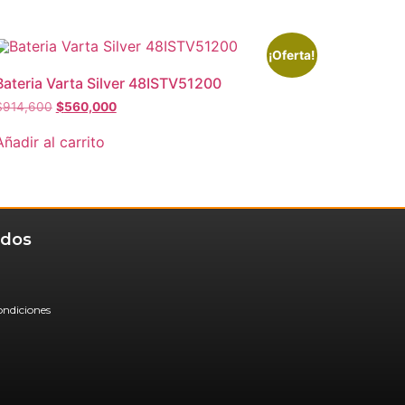
¡Oferta!
Bateria Varta Silver 48ISTV51200
$
914,600
$
560,000
Añadir al carrito
idos
ondiciones