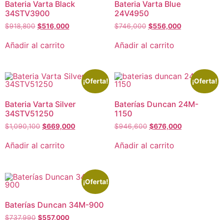
Bateria Varta Black
Bateria Varta Blue
34STV3900
24V4950
$
918,800
$
516,000
$
746,000
$
556,000
Añadir al carrito
Añadir al carrito
¡Oferta!
¡Oferta!
Bateria Varta Silver
Baterías Duncan 24M-
34STV51250
1150
$
1,090,100
$
669,000
$
946,600
$
676,000
Añadir al carrito
Añadir al carrito
¡Oferta!
Baterías Duncan 34M-900
$
737,990
$
557,000