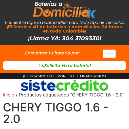
¡Encuentra aquí la batería ideal para todo tipo de vehículos!
¡El Servicio #1 de baterías a domicilio las 24 horas
en todo Colombia!
¡Llama YA: 304 3109330!
Encuentra tu bateria por:
¡Solicita Ya tu bateria!
¡CONFIAMOS EN TI, POR ESO TE FINANCIAMOS!
Inicio
/ Productos etiquetados “CHERY TIGGO 1.6 - 2.0”
CHERY TIGGO 1.6 -
2.0