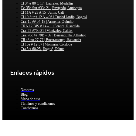
Cl 34 # 80 C 17 | Laureles, Medellín
Tv. 35a Sur #33a 21 | Envigado, Antioquia
Cl 11A # 23 A 15 | Junin, Cali
Cl 19 Sur # 12 A – 06 | Ciudad Jardín, Bogotá
Cra. 15 ## 54-18 | Armenia, Quindío
CRA 12 BIS # 14 – 1 | Pereira, Risaralda
Cra. 22 #70b 31 | Manizales, Caldas
Cra. 78c ## 79B – 37 | Barranquilla, Atlántico
Cll 48 no 27-77 | Bucaramanga, Santander
Cl 16a # 12-37 | Montería, Córdoba
Cra 5 # 60-25 | Ibagué, Tolima
Enlaces rápidos
Nosotros
Blog
Mapa de sitio
Términos y condiciones
Contáctanos