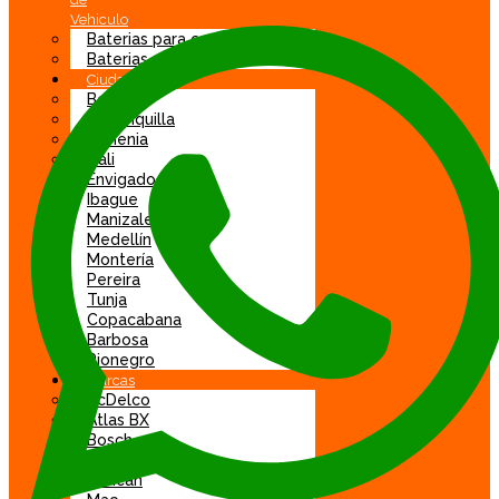
Vehiculo
Baterias para carro
Baterias para moto
Ciudad
Bogotá
Barranquilla
Armenia
Cali
Envigado
Ibague
Manizales
Medellín
Montería
Pereira
Tunja
Copacabana
Barbosa
Rionegro
Marcas
AcDelco
Atlas BX
Bosch
DGP
Duncan