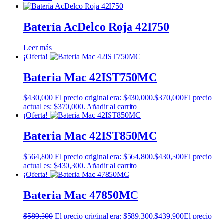
Batería AcDelco Roja 42I750
Leer más
¡Oferta!
Bateria Mac 42IST750MC
$
430,000
El precio original era: $430,000.
$
370,000
El precio
actual es: $370,000.
Añadir al carrito
¡Oferta!
Bateria Mac 42IST850MC
$
564,800
El precio original era: $564,800.
$
430,300
El precio
actual es: $430,300.
Añadir al carrito
¡Oferta!
Bateria Mac 47850MC
$
589,300
El precio original era: $589,300.
$
439,900
El precio