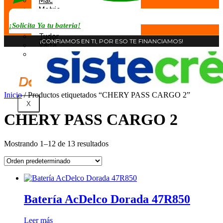
Mac
Motrio
Rocket
¡Solicita Ya tu bateria!
Tab
Tudor
¡CONFIAMOS EN TI, POR ESO TE FINANCIAMOS!
Varta
Willard
Inicio
/ Productos etiquetados “CHERY PASS CARGO 2”
X
CHERY PASS CARGO 2
Mostrando 1–12 de 13 resultados
Batería AcDelco Dorada 47R850
Leer más