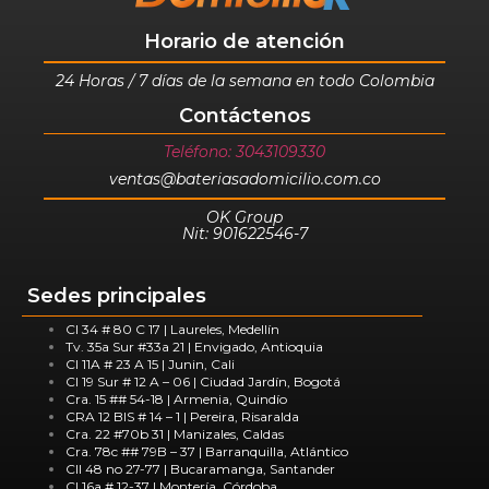
Horario de atención
24 Horas / 7 días de la semana en todo Colombia
Contáctenos
Teléfono: 3043109330
ventas@bateriasadomicilio.com.co
OK Group
Nit: 901622546-7
Sedes principales
Cl 34 # 80 C 17 | Laureles, Medellín
Tv. 35a Sur #33a 21 | Envigado, Antioquia
Cl 11A # 23 A 15 | Junin, Cali
Cl 19 Sur # 12 A – 06 | Ciudad Jardín, Bogotá
Cra. 15 ## 54-18 | Armenia, Quindío
CRA 12 BIS # 14 – 1 | Pereira, Risaralda
Cra. 22 #70b 31 | Manizales, Caldas
Cra. 78c ## 79B – 37 | Barranquilla, Atlántico
Cll 48 no 27-77 | Bucaramanga, Santander
Cl 16a # 12-37 | Montería, Córdoba