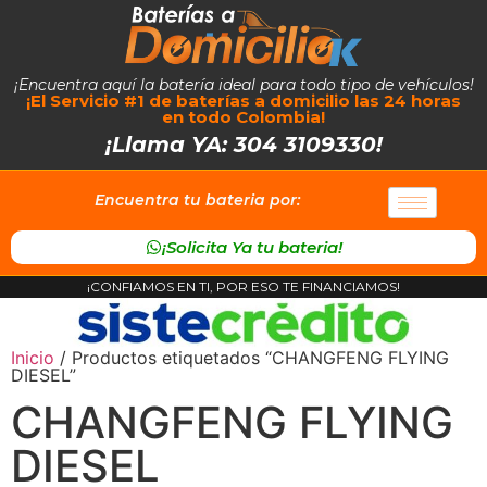
¡Encuentra aquí la batería ideal para todo tipo de vehículos!
¡El Servicio #1 de baterías a domicilio las 24 horas
en todo Colombia!
¡Llama YA: 304 3109330!
Encuentra tu bateria por:
¡Solicita Ya tu bateria!
¡CONFIAMOS EN TI, POR ESO TE FINANCIAMOS!
Inicio
/ Productos etiquetados “CHANGFENG FLYING
DIESEL”
CHANGFENG FLYING
DIESEL