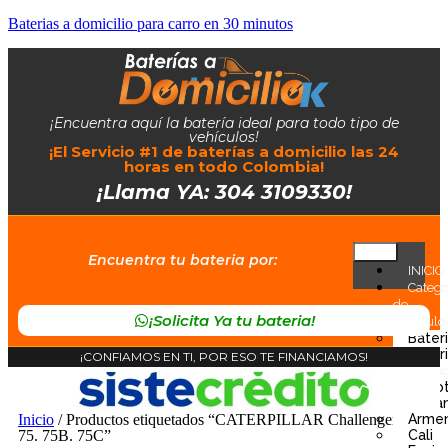
Baterias a domicilio para carro en 30 minutos
¡Encuentra aquí la batería ideal para todo tipo de
vehículos!
¡El Servicio #1 de baterías a domicilio las 24
horas en todo Colombia!
¡Llama YA: 304 3109330!
Encuentra tu bateria por:
INICIO
Catego
de
¡Solicita Ya tu bateria!
Vehiculo
Bater
Bater
¡CONFIAMOS EN TI, POR ESO TE FINANCIAMOS!
Ciuda
Bogo
Barran
Armen
Inicio
/ Productos etiquetados “CATERPILLAR Challenger 70C.
Cali
75. 75B. 75C”