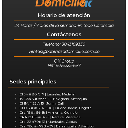
X
Horario de atención
24 Horas / 7 días de la semana en todo Colombia
Contáctenos
Teléfono: 3043109330
ventas@bateriasadomicilio.com.co
OK Group
Nit: 901622546-7
Sedes principales
Cl 34 # 80 C 17 | Laureles, Medellín
Tv. 35a Sur #33a 21 | Envigado, Antioquia
Cl 11A # 23 A 15 | Junin, Cali
Cl 19 Sur # 12 A – 06 | Ciudad Jardín, Bogotá
Cra. 15 ## 54-18 | Armenia, Quindío
CRA 12 BIS # 14 – 1 | Pereira, Risaralda
Cra. 22 #70b 31 | Manizales, Caldas
Cra. 78c ## 79B – 37 | Barranquilla, Atlántico