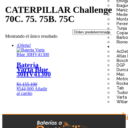
Envig
Ibagu
CATERPILLAR Challenger
Maniz
Medel
70C. 75. 75B. 75C
Monte
Perei
Tunja
Copa
Mostrando el único resultado
Barbo
Rione
¡Oferta!
Marca
AcDe
Atlas
Bosc
Bateria
DGP
Varta Blue
Dunc
30HV41300
Mac
Motri
Rocke
$
1,155,100
Tab
$
544,000
Añadir
Tudor
al carrito
Varta
Willa