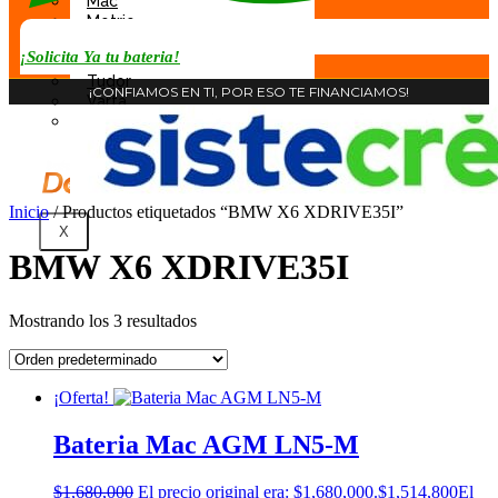
Mac
Motrio
Rocket
¡Solicita Ya tu bateria!
Tab
Tudor
¡CONFIAMOS EN TI, POR ESO TE FINANCIAMOS!
Varta
Willard
Inicio
/ Productos etiquetados “BMW X6 XDRIVE35I”
X
BMW X6 XDRIVE35I
Mostrando los 3 resultados
¡Oferta!
Bateria Mac AGM LN5-M
$
1,680,000
El precio original era: $1,680,000.
$
1,514,800
El