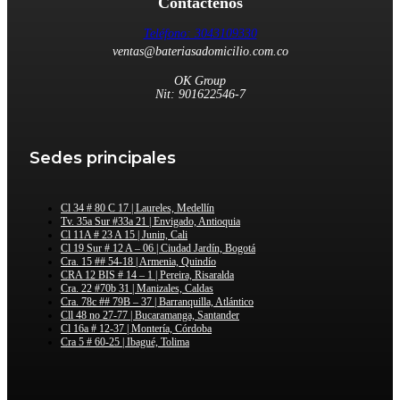
Contáctenos
Teléfono: 3043109330
ventas@bateriasadomicilio.com.co
OK Group
Nit: 901622546-7
Sedes principales
Cl 34 # 80 C 17 | Laureles, Medellín
Tv. 35a Sur #33a 21 | Envigado, Antioquia
Cl 11A # 23 A 15 | Junin, Cali
Cl 19 Sur # 12 A – 06 | Ciudad Jardín, Bogotá
Cra. 15 ## 54-18 | Armenia, Quindío
CRA 12 BIS # 14 – 1 | Pereira, Risaralda
Cra. 22 #70b 31 | Manizales, Caldas
Cra. 78c ## 79B – 37 | Barranquilla, Atlántico
Cll 48 no 27-77 | Bucaramanga, Santander
Cl 16a # 12-37 | Montería, Córdoba
Cra 5 # 60-25 | Ibagué, Tolima