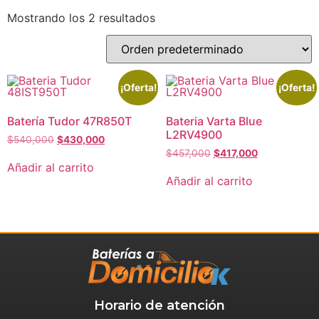
Mostrando los 2 resultados
¡Oferta!
¡Oferta!
Batería Tudor 47R850T
Bateria Varta Blue
L2RV4900
$
540,000
$
430,000
$
457,000
$
417,000
Añadir al carrito
Añadir al carrito
Horario de atención