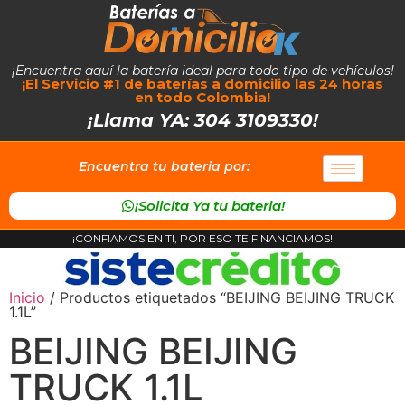
¡Encuentra aquí la batería ideal para todo tipo de vehículos!
¡El Servicio #1 de baterías a domicilio las 24 horas
en todo Colombia!
¡Llama YA: 304 3109330!
Encuentra tu bateria por:
¡Solicita Ya tu bateria!
¡CONFIAMOS EN TI, POR ESO TE FINANCIAMOS!
Inicio
/ Productos etiquetados “BEIJING BEIJING TRUCK
1.1L”
BEIJING BEIJING
TRUCK 1.1L