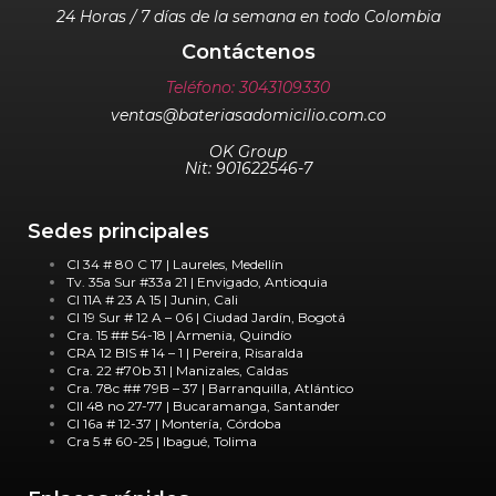
24 Horas / 7 días de la semana en todo Colombia
Contáctenos
Teléfono: 3043109330
ventas@bateriasadomicilio.com.co
OK Group
Nit: 901622546-7
Sedes principales
Cl 34 # 80 C 17 | Laureles, Medellín
Tv. 35a Sur #33a 21 | Envigado, Antioquia
Cl 11A # 23 A 15 | Junin, Cali
Cl 19 Sur # 12 A – 06 | Ciudad Jardín, Bogotá
Cra. 15 ## 54-18 | Armenia, Quindío
CRA 12 BIS # 14 – 1 | Pereira, Risaralda
Cra. 22 #70b 31 | Manizales, Caldas
Cra. 78c ## 79B – 37 | Barranquilla, Atlántico
Cll 48 no 27-77 | Bucaramanga, Santander
Cl 16a # 12-37 | Montería, Córdoba
Cra 5 # 60-25 | Ibagué, Tolima