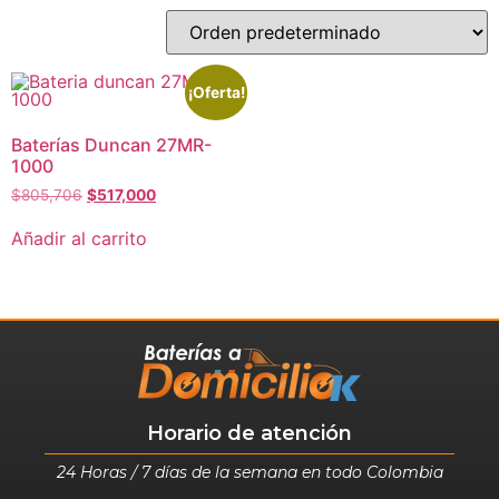
¡Oferta!
Baterías Duncan 27MR-
1000
$
805,706
$
517,000
Añadir al carrito
Horario de atención
24 Horas / 7 días de la semana en todo Colombia