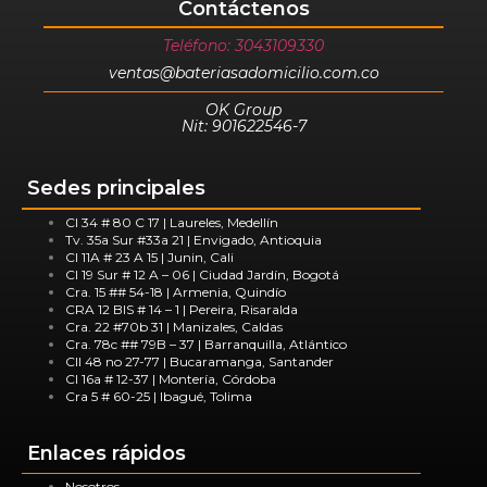
Contáctenos
Teléfono: 3043109330
ventas@bateriasadomicilio.com.co
OK Group
Nit: 901622546-7
Sedes principales
Cl 34 # 80 C 17 | Laureles, Medellín
Tv. 35a Sur #33a 21 | Envigado, Antioquia
Cl 11A # 23 A 15 | Junin, Cali
Cl 19 Sur # 12 A – 06 | Ciudad Jardín, Bogotá
Cra. 15 ## 54-18 | Armenia, Quindío
CRA 12 BIS # 14 – 1 | Pereira, Risaralda
Cra. 22 #70b 31 | Manizales, Caldas
Cra. 78c ## 79B – 37 | Barranquilla, Atlántico
Cll 48 no 27-77 | Bucaramanga, Santander
Cl 16a # 12-37 | Montería, Córdoba
Cra 5 # 60-25 | Ibagué, Tolima
Enlaces rápidos
Nosotros