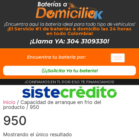
¡Encuentra aquí la batería ideal para todo tipo de vehículos!
¡El Servicio #1 de baterías a domicilio las 24 horas
en todo Colombia!
¡Llama YA: 304 3109330!
Encuentra tu bateria por:
¡Solicita Ya tu bateria!
¡CONFIAMOS EN TI, POR ESO TE FINANCIAMOS!
Inicio
/ Capacidad de arranque en frio del
producto / 950
950
Mostrando el único resultado